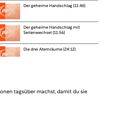
Der geheime Handschlag (11:46)
Der geheime Handschlag mit
Seitenwechsel (11:56)
Die drei Atemräume (24:12)
Atemsurfen auf dem Rücken (20:11)
ktionen tagsüber machst, damit du sie
Der 1-2-3-4-Rhythmus (16:48)
Erklärung: Die Fersen schieben (4:30)