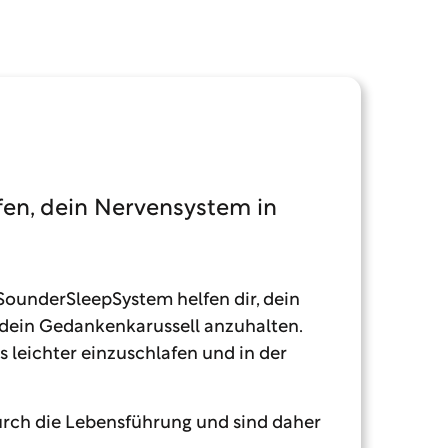
Die Fersen schieben (20:59)
Es geht aufwärts (19:20)
Erklärung: Raum Schaffen (5:05)
lfen, dein Nervensystem in
Raum schaffen auf der rechten Seite
(8:03)
ounderSleepSystem helfen dir, dein
Die Zunge an der Wange (21:18)
 dein Gedankenkarussell anzuhalten.
s leichter einzuschlafen und in der
BONUS: Primäre und Sekundäre
Schlafstörungen (8:35)
urch die Lebensführung und sind daher