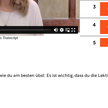
3
4
5
6
 wie du am besten übst: Es ist wichtig, dass du die Le
7
8