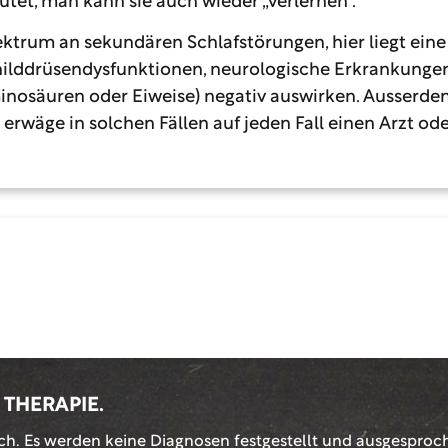
eutet, man kann sie auch wieder „verlernen“.
ktrum an sekundären Schlafstörungen, hier liegt ein
hilddrüsendysfunktionen, neurologische Erkrankungen
minosäuren oder Eiweise) negativ auswirken. Ausserde
e erwäge in solchen Fällen auf jeden Fall einen Arzt od
n
!
 THERAPIE.
ch. Es werden keine Diagnosen festgestellt und ausgesproch