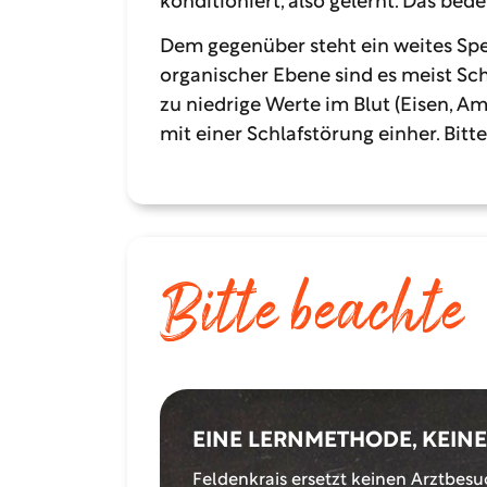
konditioniert, also gelernt. Das bed
Dem gegenüber steht ein weites Spe
organischer Ebene sind es meist Sc
zu niedrige Werte im Blut (Eisen, A
mit einer Schlafstörung einher. Bitt
B
i
t
t
e
b
e
a
c
h
t
e
EINE LERNMETHODE, KEINE
Feldenkrais ersetzt keinen Arztbesu