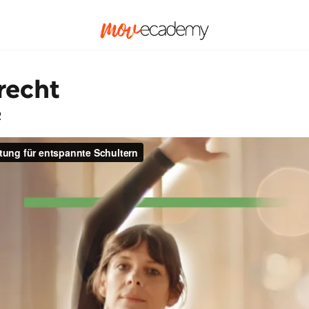
recht
R