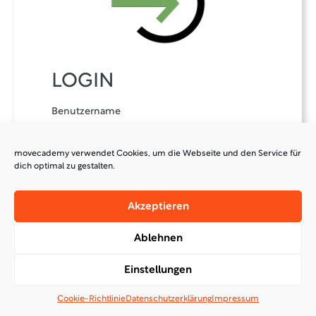
LOGIN
Benutzername
movecademy verwendet Cookies, um die Webseite und den Service für
Passwort
dich optimal zu gestalten.
Akzeptieren
Eingeloggt bleiben
Kennwort vergessen?
Ablehnen
Anmelden
Einstellungen
Cookie-Richtlinie
Datenschutzerklärung
Impressum