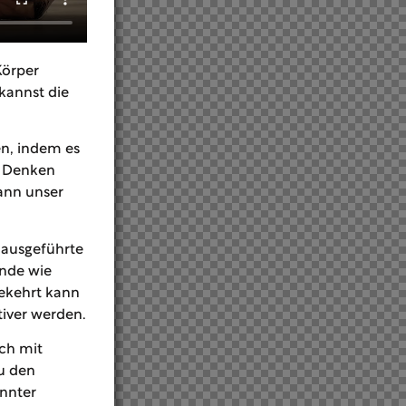
Körper
kannst die
en, indem es
s Denken
ann unser
 ausgeführte
nde wie
gekehrt kann
tiver werden.
ch mit
u den
nnter