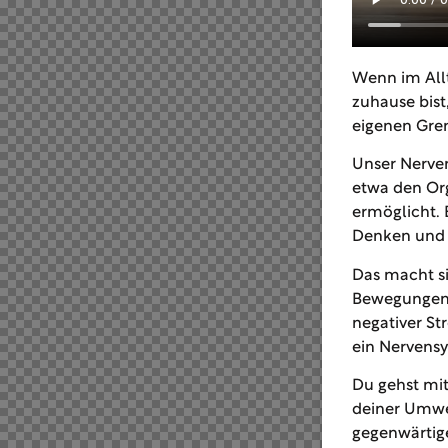
Wenn im Allt
zuhause bis
eigenen Gren
Unser Nerven
etwa den Or
ermöglicht. 
Denken und 
Das macht s
Bewegungen 
negativer St
ein Nervensy
Du gehst mit
deiner Umwel
gegenwärtig