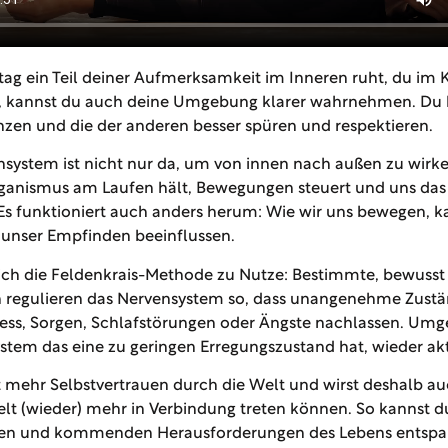
ag ein Teil deiner Aufmerksamkeit im Inneren ruht, du im 
t, kannst du auch deine Umgebung klarer wahrnehmen. Du 
zen und die der anderen besser spüren und respektieren.
system ist nicht nur da, um von innen nach außen zu wirk
ganismus am Laufen hält, Bewegungen steuert und uns da
Es funktioniert auch anders herum: Wie wir uns bewegen, k
unser Empfinden beeinflussen.
ich die Feldenkrais-Methode zu Nutze: Bestimmte, bewusst
regulieren das Nervensystem so, dass unangenehme Zustä
ress, Sorgen, Schlafstörungen oder Ängste nachlassen. Um
stem das eine zu geringen Erregungszustand hat, wieder ak
 mehr Selbstvertrauen durch die Welt und wirst deshalb au
t (wieder) mehr in Verbindung treten können. So kannst d
en und kommenden Herausforderungen des Lebens entspa